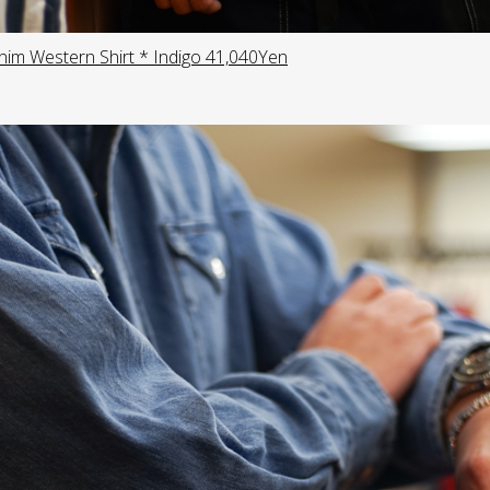
m Western Shirt * Indigo 41,040Yen