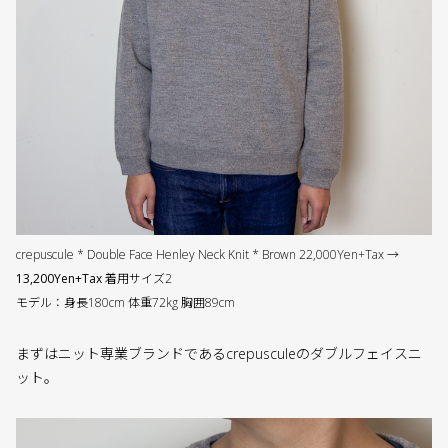
crepuscule * Double Face Henley Neck Knit * Brown 22,000Yen+Tax →
13,200Yen+Tax
着用サイズ2
モデル：身長180cm 体重72kg 胸囲89cm
まずはニット専業ブランドであるcrepusculeのダブルフェイスニ
ット。