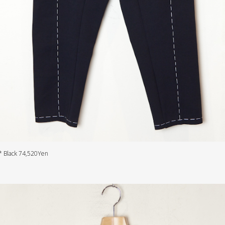
* Black 74,520Yen