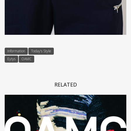
Information
Today’s Style
Eytys
OAMC
RELATED