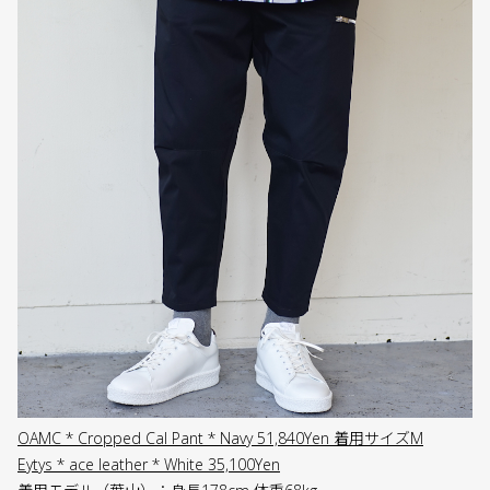
OAMC * Cropped Cal Pant * Navy 51,840Yen 着用サイズM
Eytys * ace leather * White 35,100Yen