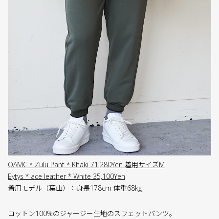
OAMC * Zulu Pant * Khaki 71,280Yen 着用サイズM
Eytys * ace leather * White 35,100Yen
着用モデル（葉山）：身長178cm 体重68kg
コットン100%のジャージー生地のスウェットパンツ。