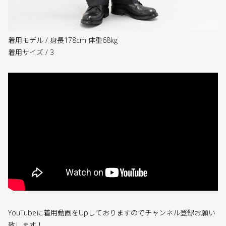
着用モデル / 身長178cm 体重68kg
着用サイズ / 3
YouTubeに着用動画をUpしておりますのでチャンネル登録お願い
致します！