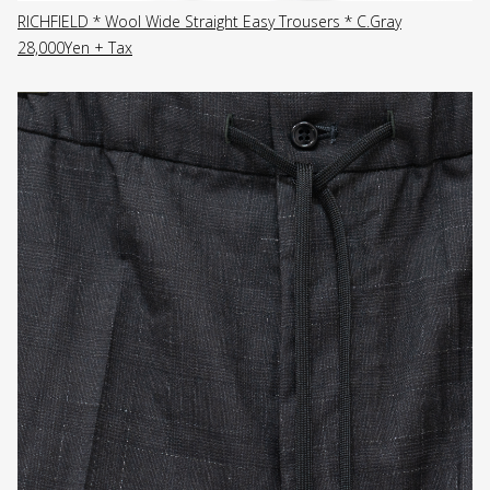
RICHFIELD * Wool Wide Straight Easy Trousers * C.Gray
28,000Yen + Tax