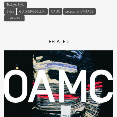
Today’s Style
Eytys
GUIDI&ROSELLINI
OAMC
propositionVINTAGE
SPALWART
RELATED