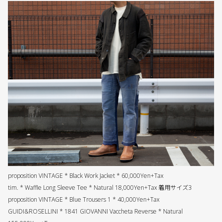
proposition VINTAGE * Black Work Jacket * 60,000Yen+Tax
tim. * Waffle Long Sleeve Tee * Natural 18,000Yen+Tax 着用サイズ3
proposition VINTAGE * Blue Trousers 1 * 40,000Yen+Tax
GUIDI&ROSELLINI * 1841 GIOVANNI Vaccheta Reverse * Natural