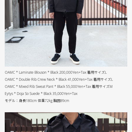
OAMC * Laminate Blouson * Black 200,000Yen+Tax 着用サイズL
OAMC * Double Rib Crew Neck * Black 41,000Yen+Tax 着用サイズL
OAMC * Mixed Rib Sweat Pant * Black 55,000Yen+Tax 着用サイズM
Eytys * Doja So Suede * Black 35,000Yen+Tax
モデル：身長180cm 体重72kg 胸囲89cm